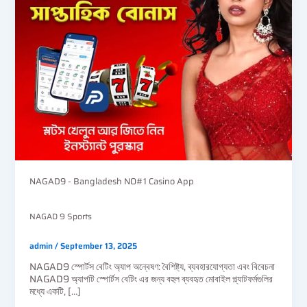
NAGAD9 - Bangladesh NO#1 Casino App
NAGAD 9 Sports
admin
/
September 13, 2025
NAGAD9 স্পোর্টস বেটিং অ্যাপ অন্বেষণ: বৈশিষ্ট্য, ব্যবহারযোগ্যতা এবং বিবেচনা
NAGAD9 অ্যাপটি স্পোর্টস বেটিং এর জন্য বহুল ব্যবহৃত মোবাইল প্ল্যাটফর্মগুলির
মধ্যে একটি, […]