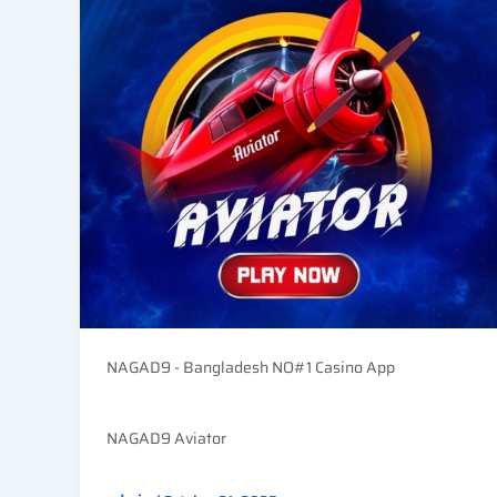
NAGAD9 - Bangladesh NO#1 Casino App
NAGAD9 Aviator