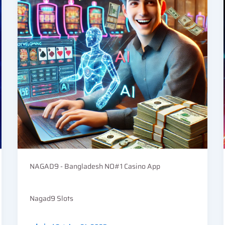
NAGAD9 - Bangladesh NO#1 Casino App
Nagad9 Slots