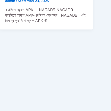
admin
/
September 23, 2025
ক্যাসিনো অ্যাপ APK — NAGAD9 NAGAD9 —
ক্যাসিনো অ্যাপ APK-এর উপর এক নজর। NAGAD9। এই
নিবন্ধে ক্যাসিনো অ্যাপ APK কী