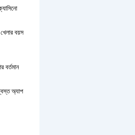
ক্যাসিনো
খেলার বয়স
 বর্তমান
্বস্ত অ্যাপ