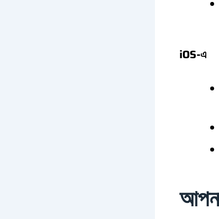
iOS-এ
আপনা