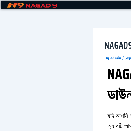
Skip
to
content
NAGAD9
By
admin
/
Sep
NAGA
ডাউ
যদি আপনি চ
অ্যাপটি আপ