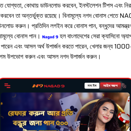
টিতে যোগ্যতা, কোথায় ডাউনলোড করবেন, ইনস্টলেশন টিপস এবং নির
ু করবেন তা অন্তর্ভুক্ত রয়েছে। বিনামূল্যে নগদ বোনাস পেতে
উনলোড করুন। প্রতিদিন লগইন করে বোনাস পান, বন্ধুদের আমন্ত্র
নামূল্যে বোনাস পান।
হল বাংলাদেশের সেরা ক্যাসিনো অ্
Nagad 9
 পারেন এবং আসল অর্থ উপার্জন করতে পারেন, খেলার জন্য 1000
েম উপভোগ করুন এবং আসল নগদ উপার্জন করুন।