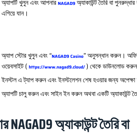
অ্যাপটি খুলুন এবং আপনার
অ্যাকাউন্ট তৈরি বা পুনরুদ্ধা
NAGAD9
এগিয়ে যান।
অ্যাপ স্টোর খুলুন এবং “
” অনুসন্ধান করুন। অফিস
NAGAD9 Casino
ওয়েবসাইট (
) থেকে ডাউনলোড করুন
https://www.nagad9.cloud/
ইনস্টল এ ট্যাপ করুন এবং ইনস্টলেশন শেষ হওয়ার জন্য অপেক্ষ
অ্যাপটি চালু করুন এবং সাইন ইন করুন অথবা একটি অ্যাকাউন্ট 
র NAGAD9 অ্যাকাউন্ট তৈরি বা