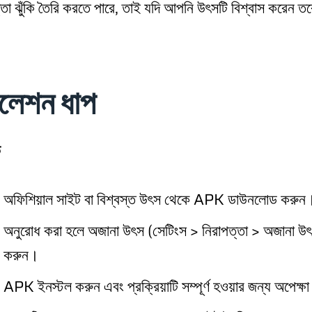
্তা ঝুঁকি তৈরি করতে পারে, তাই যদি আপনি উৎসটি বিশ্বাস করেন তব
টলেশন ধাপ
ে
অফিশিয়াল সাইট বা বিশ্বস্ত উৎস থেকে APK ডাউনলোড করুন
অনুরোধ করা হলে অজানা উৎস (সেটিংস > নিরাপত্তা > অজানা উৎ
করুন।
APK ইনস্টল করুন এবং প্রক্রিয়াটি সম্পূর্ণ হওয়ার জন্য অপেক্