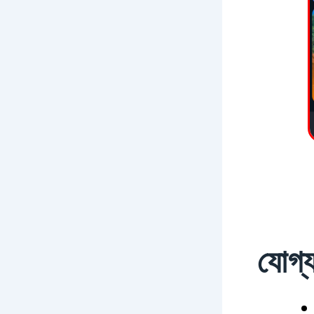
যোগ্য