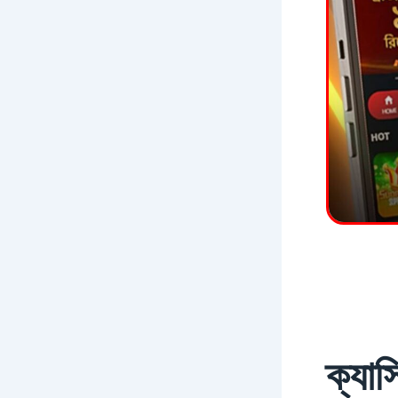
ক্যাস