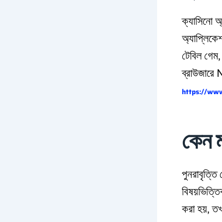
ক্যাসিনো অ
অ্যাপ্লিকে
টেবিল গেম,
ব্রাউজারে
https://www
কেন 
পুনরাবৃত্তি
বিষয়ভিত্ত
করা হয়, ত