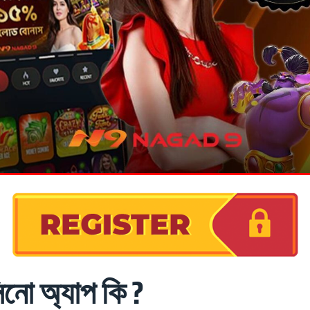
িনো অ্যাপ কি ?