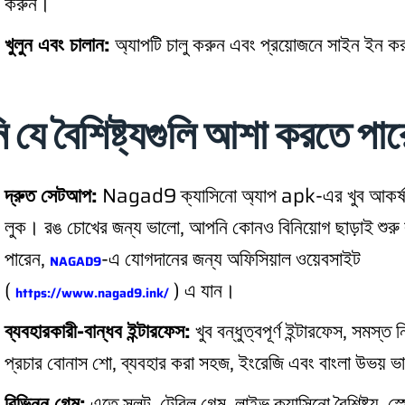
করুন।
খুলুন এবং চালান:
অ্যাপটি চালু করুন এবং প্রয়োজনে সাইন ইন 
যে বৈশিষ্ট্যগুলি আশা করতে পার
দ্রুত সেটআপ:
Nagad9 ক্যাসিনো অ্যাপ apk-এর খুব আকর্ষণ
লুক। রঙ চোখের জন্য ভালো, আপনি কোনও বিনিয়োগ ছাড়াই শুরু
পারেন,
-এ যোগদানের জন্য অফিসিয়াল ওয়েবসাইট
NAGAD9
(
) এ যান।
https://www.nagad9.ink/
ব্যবহারকারী-বান্ধব ইন্টারফেস:
খুব বন্ধুত্বপূর্ণ ইন্টারফেস, সমস্ত ন
প্রচার বোনাস শো, ব্যবহার করা সহজ, ইংরেজি এবং বাংলা উভয় ভা
বিভিন্ন গেম:
এতে স্লট, টেবিল গেম, লাইভ ক্যাসিনো বৈশিষ্ট্য, স্প