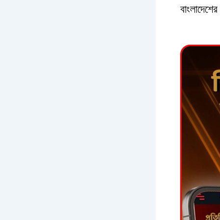
বাংলাদেশের