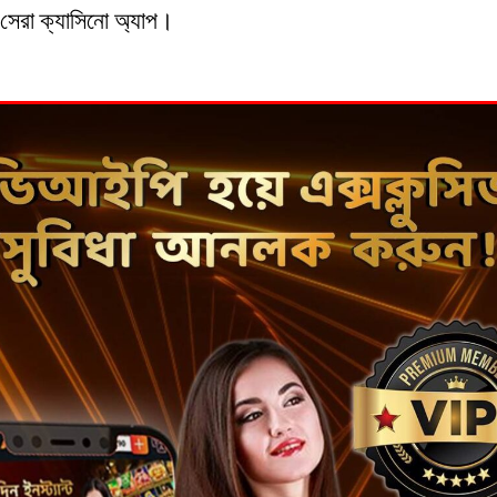
 সেরা ক্যাসিনো অ্যাপ।