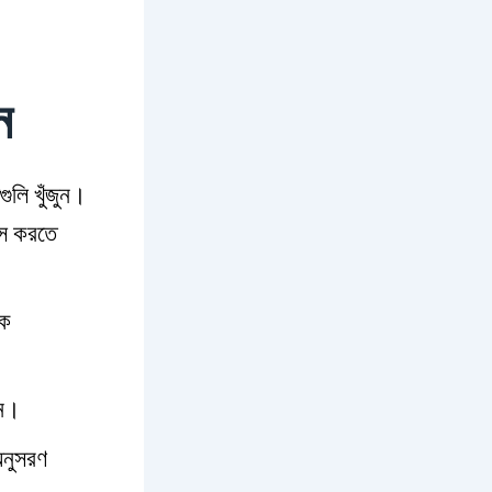
ন
াগুলি খুঁজুন।
াস করতে
কে
ুন।
অনুসরণ