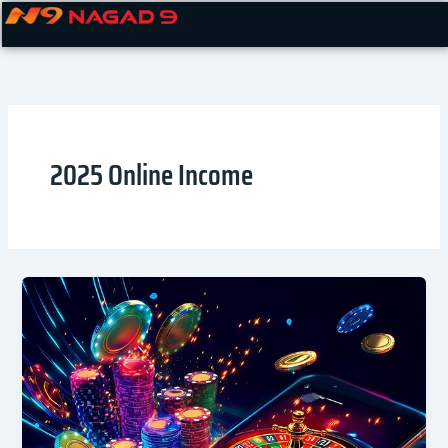
Skip
to
content
2025 Online Income