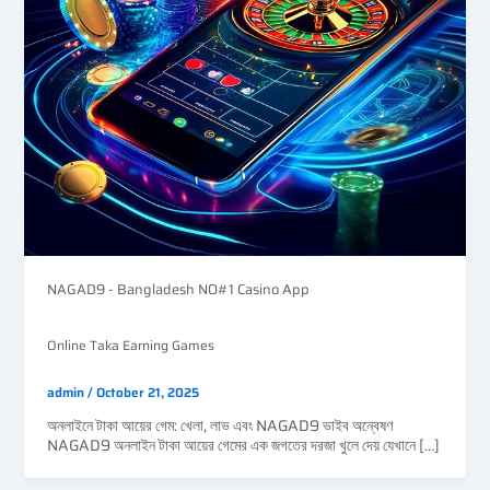
NAGAD9 - Bangladesh NO#1 Casino App
Online Taka Earning Games
admin
/
October 21, 2025
অনলাইনে টাকা আয়ের গেম: খেলা, লাভ এবং NAGAD9 ভাইব অন্বেষণ
NAGAD9 অনলাইন টাকা আয়ের গেমের এক জগতের দরজা খুলে দেয় যেখানে […]