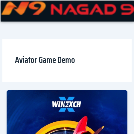
Skip
to
content
Aviator Game Demo