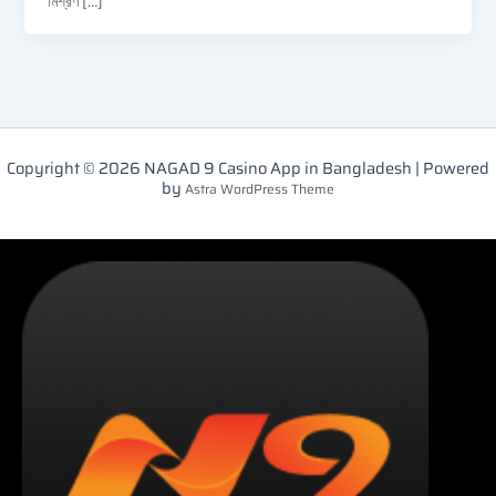
মিশ্রণ […]
Copyright © 2026 NAGAD 9 Casino App in Bangladesh | Powered
by
Astra WordPress Theme