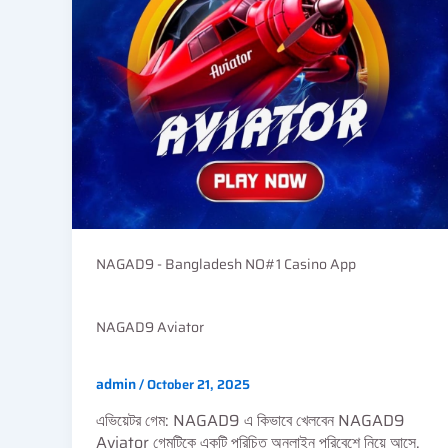
NAGAD9 - Bangladesh NO#1 Casino App
NAGAD9 Aviator
admin
/
October 21, 2025
এভিয়েটর গেম: NAGAD9 এ কিভাবে খেলবেন NAGAD9
Aviator গেমটিকে একটি পরিচিত অনলাইন পরিবেশে নিয়ে আসে,