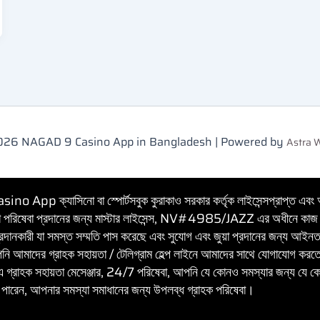
026 NAGAD 9 Casino App in Bangladesh | Powered by
Astra 
 App ক্যাসিনো বা স্পোর্টসবুক কুরাকাও সরকার কর্তৃক লাইসেন্সপ্রাপ্ত এবং
ুয়া পরিষেবা প্রদানের জন্য মাস্টার লাইসেন্স, NV#4985/JAZZ এর অধীনে কা
্রদানকারী যা সমস্ত সম্মতি পাস করেছে এবং সুযোগ এবং জুয়া প্রদানের জন্য আই
ি আমাদের গ্রাহক সহায়তা / টেলিগ্রাম হেল্প লাইনে আমাদের সাথে যোগাযোগ করতে
রাহক সহায়তা মেসেঞ্জার, 24/7 পরিষেবা, আপনি যে কোনও সমস্যার জন্য যে ক
ারেন, আপনার সমস্যা সমাধানের জন্য উপলব্ধ গ্রাহক পরিষেবা।