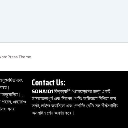
WordPress Theme
Contact Us:
 অনুমোদিত এবং
জ করে।
SONA101
বিশ্বব্যাপী খেলোয়াড়দের জন্য একটি
নত অনুমোদিত। ,
উত্তেজনাপূর্ণ এবং নিরাপদ গেমিং অভিজ্ঞতা নিশ্চিত করে
 পারেন, এছাড়াও
স্লট, লাইভ ক্যাসিনো এবং স্পোর্টস বেটিং সহ শীর্ষস্থানীয়
োনও সময়
অনলাইন গেম অফার করে।