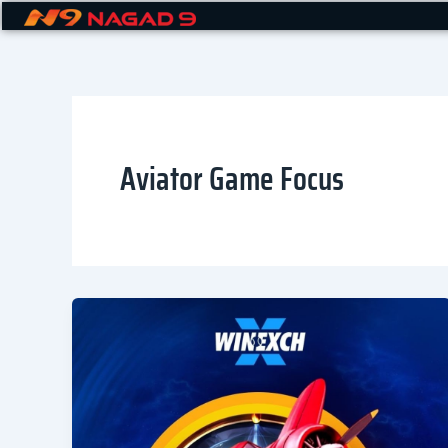
Skip
to
content
Aviator Game Focus