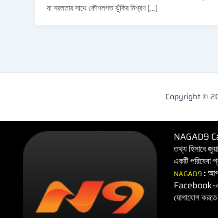
যা সরলতার সাথে কৌশলগত ঝুঁকির মিশ্রণ […]
Copyright © 2
NAGAD9 Casino
তথ্য হিসাবে জ
একটি পরিষেবা প
:
আপন
NAGAD9
Facebook-এ গ্
যোগাযোগ করতে প