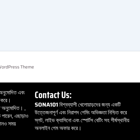
WordPress Theme
Contact Us:
 অনুমোদিত এবং
জ করে।
SONA101
বিশ্বব্যাপী খেলোয়াড়দের জন্য একটি
নত অনুমোদিত। ,
উত্তেজনাপূর্ণ এবং নিরাপদ গেমিং অভিজ্ঞতা নিশ্চিত করে
 পারেন, এছাড়াও
স্লট, লাইভ ক্যাসিনো এবং স্পোর্টস বেটিং সহ শীর্ষস্থানীয়
োনও সময়
অনলাইন গেম অফার করে।