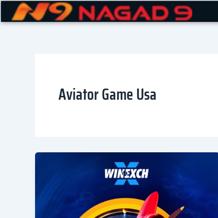
Skip
to
content
Aviator Game Usa