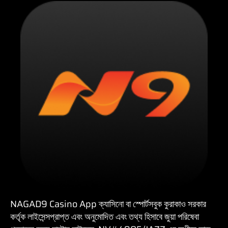
NAGAD9 Casino App ক্যাসিনো বা স্পোর্টসবুক কুরাকাও সরকার
কর্তৃক লাইসেন্সপ্রাপ্ত এবং অনুমোদিত এবং তথ্য হিসাবে জুয়া পরিষেবা