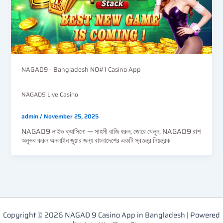
NAGAD9 - Bangladesh NO#1 Casino App
NAGAD9 Live Casino
admin
/
November 25, 2025
NAGAD9 লাইভ ক্যাসিনো — সাহসী বাজি ধরুন, জোরে খেলুন, NAGAD9 রাশ
অনুভব করুন অনলাইন জুয়ার জন্য বাংলাদেশের একটি স্বতন্ত্র নিয়ন্ত্রক
Copyright © 2026 NAGAD 9 Casino App in Bangladesh | Powered