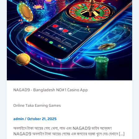
NAGAD9 - Bangladesh NO#1 Casino App
Online Taka Earning Games
admin
/
October 21, 2025
অনলাইনে টাকা আয়ের গেম: খেলা, লাভ এবং NAGAD9 ভাইব অন্বেষণ
NAGAD9 অনলাইন টাকা আয়ের গেমের এক জগতের দরজা খুলে দেয় যেখানে […]