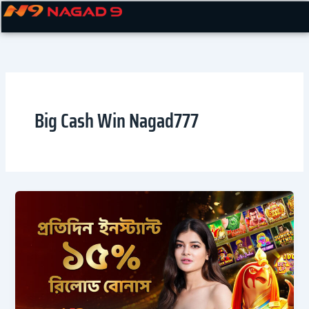
Skip
to
content
Big Cash Win Nagad777