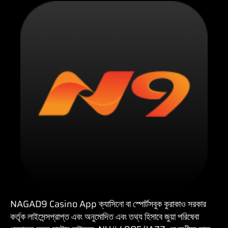
NAGAD9 Casino App ক্যাসিনো বা স্পোর্টসবুক কুরাকাও সরকার
কর্তৃক লাইসেন্সপ্রাপ্ত এবং অনুমোদিত এবং তথ্য হিসাবে জুয়া পরিষেবা