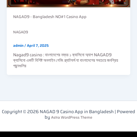
NAGAD9 - Bangladesh NO#1 Casino App
NAGAD9
admin
/
April 7, 2025
Nagad9 casino : বাংলাদেশের নম্বর ১ ক্যাসিনো অ্যাপ NAGAD9
ক্যাসিনো একটি বিশিষ্ট অনলাইন গেমিং প্ল্যাটফর্ম যা বাংলাদেশের সবচেয়ে জনপ্রিয়
পছন্দগুলির
Copyright © 2026 NAGAD 9 Casino App in Bangladesh | Powered
by
Astra WordPress Theme