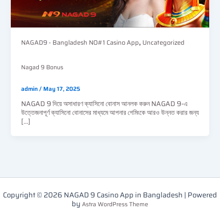
,
NAGAD9 - Bangladesh NO#1 Casino App
Uncategorized
Nagad 9 Bonus
admin
/
May 17, 2025
NAGAD 9 দিয়ে অসাধারণ ক্যাসিনো বোনাস আনলক করুন NAGAD 9-এ
উত্তেজনাপূর্ণ ক্যাসিনো বোনাসের মাধ্যমে আপনার গেমিংকে আরও উন্নত করার জন্য
[…]
Copyright © 2026 NAGAD 9 Casino App in Bangladesh | Powered
by
Astra WordPress Theme