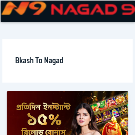
Skip
to
content
Bkash To Nagad