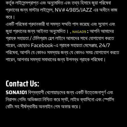
কর্তৃক লাইসেন্সপ্রাপ্ত এবং অনুমোদিত এবং তথ্য হিসাবে জুয়া পরিষেবা
প্রদানের জন্য মাস্টার লাইসেন্স, NV#4985/JAZZ এর অধীনে কাজ
করে।
একটি পরিষেবা প্রদানকারী যা সমস্ত সম্মতি পাস করেছে এবং সুযোগ এবং
জুয়া প্রদানের জন্য আইনত অনুমোদিত। ,
:
আপনি আমাদের
NAGAD9
গ্রাহক সহায়তা / টেলিগ্রাম হেল্প লাইনে আমাদের সাথে যোগাযোগ করতে
পারেন, এছাড়াও Facebook-এ গ্রাহক সহায়তা মেসেঞ্জার, 24/7
পরিষেবা, আপনি যে কোনও সমস্যার জন্য যে কোনও সময় যোগাযোগ করতে
পারেন, আপনার সমস্যা সমাধানের জন্য উপলব্ধ গ্রাহক পরিষেবা।
Contact Us:
SONA101
বিশ্বব্যাপী খেলোয়াড়দের জন্য একটি উত্তেজনাপূর্ণ এবং
নিরাপদ গেমিং অভিজ্ঞতা নিশ্চিত করে স্লট, লাইভ ক্যাসিনো এবং স্পোর্টস
বেটিং সহ শীর্ষস্থানীয় অনলাইন গেম অফার করে।