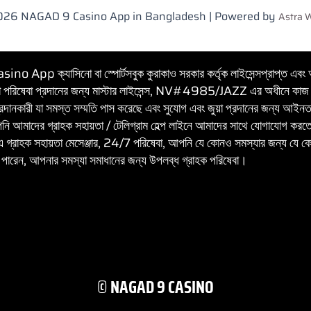
026 NAGAD 9 Casino App in Bangladesh | Powered by
Astra 
 App ক্যাসিনো বা স্পোর্টসবুক কুরাকাও সরকার কর্তৃক লাইসেন্সপ্রাপ্ত এবং
ুয়া পরিষেবা প্রদানের জন্য মাস্টার লাইসেন্স, NV#4985/JAZZ এর অধীনে কা
্রদানকারী যা সমস্ত সম্মতি পাস করেছে এবং সুযোগ এবং জুয়া প্রদানের জন্য আই
ি আমাদের গ্রাহক সহায়তা / টেলিগ্রাম হেল্প লাইনে আমাদের সাথে যোগাযোগ করতে
রাহক সহায়তা মেসেঞ্জার, 24/7 পরিষেবা, আপনি যে কোনও সমস্যার জন্য যে ক
ারেন, আপনার সমস্যা সমাধানের জন্য উপলব্ধ গ্রাহক পরিষেবা।
© NAGAD 9 CASINO