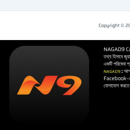
Copyright © 2
NAGAD9 Casino
তথ্য হিসাবে জ
একটি পরিষেবা প
:
আপন
NAGAD9
Facebook-এ গ্
যোগাযোগ করতে প