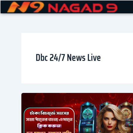
Skip
to
content
Dbc 24/7 News Live