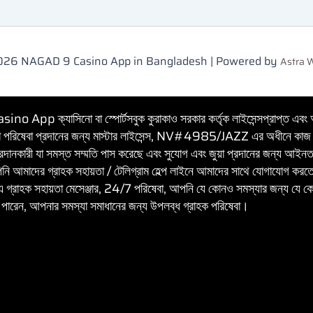
026 NAGAD 9 Casino App in Bangladesh | Powered by
Astra 
 App ক্যাসিনো বা স্পোর্টসবুক কুরাকাও সরকার কর্তৃক লাইসেন্সপ্রাপ্ত এবং
ুয়া পরিষেবা প্রদানের জন্য মাস্টার লাইসেন্স, NV#4985/JAZZ এর অধীনে কা
্রদানকারী যা সমস্ত সম্মতি পাস করেছে এবং সুযোগ এবং জুয়া প্রদানের জন্য আই
ি আমাদের গ্রাহক সহায়তা / টেলিগ্রাম হেল্প লাইনে আমাদের সাথে যোগাযোগ করতে
রাহক সহায়তা মেসেঞ্জার, 24/7 পরিষেবা, আপনি যে কোনও সমস্যার জন্য যে ক
ারেন, আপনার সমস্যা সমাধানের জন্য উপলব্ধ গ্রাহক পরিষেবা।