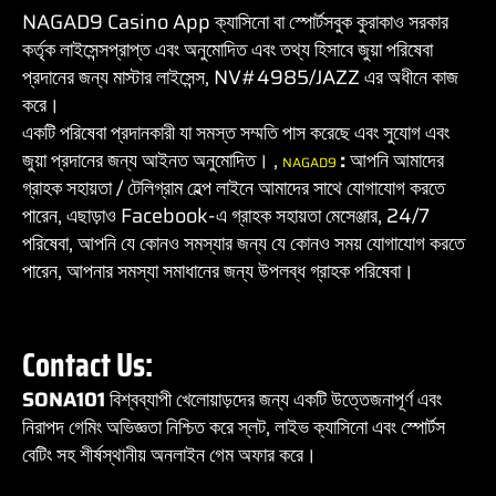
NAGAD9 Casino App ক্যাসিনো বা স্পোর্টসবুক কুরাকাও সরকার
কর্তৃক লাইসেন্সপ্রাপ্ত এবং অনুমোদিত এবং তথ্য হিসাবে জুয়া পরিষেবা
প্রদানের জন্য মাস্টার লাইসেন্স, NV#4985/JAZZ এর অধীনে কাজ
করে।
একটি পরিষেবা প্রদানকারী যা সমস্ত সম্মতি পাস করেছে এবং সুযোগ এবং
জুয়া প্রদানের জন্য আইনত অনুমোদিত। ,
:
আপনি আমাদের
NAGAD9
গ্রাহক সহায়তা / টেলিগ্রাম হেল্প লাইনে আমাদের সাথে যোগাযোগ করতে
পারেন, এছাড়াও Facebook-এ গ্রাহক সহায়তা মেসেঞ্জার, 24/7
পরিষেবা, আপনি যে কোনও সমস্যার জন্য যে কোনও সময় যোগাযোগ করতে
পারেন, আপনার সমস্যা সমাধানের জন্য উপলব্ধ গ্রাহক পরিষেবা।
Contact Us:
SONA101
বিশ্বব্যাপী খেলোয়াড়দের জন্য একটি উত্তেজনাপূর্ণ এবং
নিরাপদ গেমিং অভিজ্ঞতা নিশ্চিত করে স্লট, লাইভ ক্যাসিনো এবং স্পোর্টস
বেটিং সহ শীর্ষস্থানীয় অনলাইন গেম অফার করে।