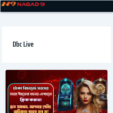
Skip
to
content
Dbc Live