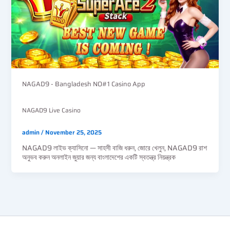
NAGAD9 - Bangladesh NO#1 Casino App
NAGAD9 Live Casino
admin
/
November 25, 2025
NAGAD9 লাইভ ক্যাসিনো — সাহসী বাজি ধরুন, জোরে খেলুন, NAGAD9 রাশ
অনুভব করুন অনলাইন জুয়ার জন্য বাংলাদেশের একটি স্বতন্ত্র নিয়ন্ত্রক