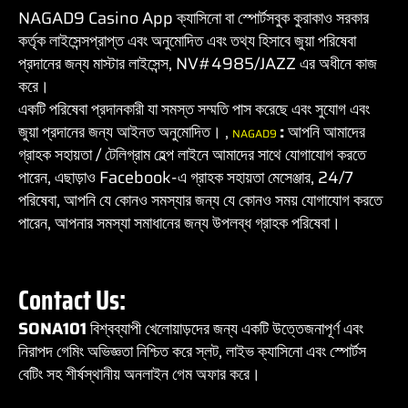
NAGAD9 Casino App ক্যাসিনো বা স্পোর্টসবুক কুরাকাও সরকার
কর্তৃক লাইসেন্সপ্রাপ্ত এবং অনুমোদিত এবং তথ্য হিসাবে জুয়া পরিষেবা
প্রদানের জন্য মাস্টার লাইসেন্স, NV#4985/JAZZ এর অধীনে কাজ
করে।
একটি পরিষেবা প্রদানকারী যা সমস্ত সম্মতি পাস করেছে এবং সুযোগ এবং
জুয়া প্রদানের জন্য আইনত অনুমোদিত। ,
:
আপনি আমাদের
NAGAD9
গ্রাহক সহায়তা / টেলিগ্রাম হেল্প লাইনে আমাদের সাথে যোগাযোগ করতে
পারেন, এছাড়াও Facebook-এ গ্রাহক সহায়তা মেসেঞ্জার, 24/7
পরিষেবা, আপনি যে কোনও সমস্যার জন্য যে কোনও সময় যোগাযোগ করতে
পারেন, আপনার সমস্যা সমাধানের জন্য উপলব্ধ গ্রাহক পরিষেবা।
Contact Us:
SONA101
বিশ্বব্যাপী খেলোয়াড়দের জন্য একটি উত্তেজনাপূর্ণ এবং
নিরাপদ গেমিং অভিজ্ঞতা নিশ্চিত করে স্লট, লাইভ ক্যাসিনো এবং স্পোর্টস
বেটিং সহ শীর্ষস্থানীয় অনলাইন গেম অফার করে।