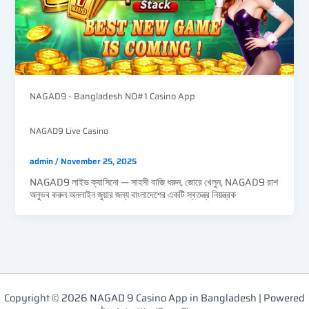
NAGAD9 - Bangladesh NO#1 Casino App
NAGAD9 Live Casino
admin
/
November 25, 2025
NAGAD9 লাইভ ক্যাসিনো — সাহসী বাজি ধরুন, জোরে খেলুন, NAGAD9 রাশ
অনুভব করুন অনলাইন জুয়ার জন্য বাংলাদেশের একটি স্বতন্ত্র নিয়ন্ত্রক
Copyright © 2026 NAGAD 9 Casino App in Bangladesh | Powered