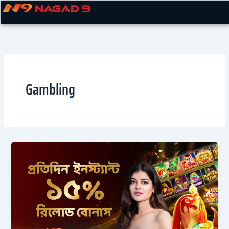
Skip
to
content
Gambling