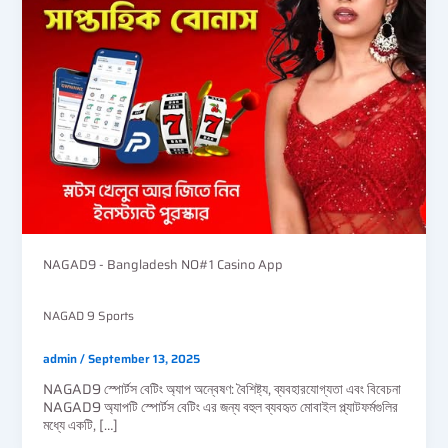
NAGAD9 - Bangladesh NO#1 Casino App
NAGAD 9 Sports
admin
/
September 13, 2025
NAGAD9 স্পোর্টস বেটিং অ্যাপ অন্বেষণ: বৈশিষ্ট্য, ব্যবহারযোগ্যতা এবং বিবেচনা
NAGAD9 অ্যাপটি স্পোর্টস বেটিং এর জন্য বহুল ব্যবহৃত মোবাইল প্ল্যাটফর্মগুলির
মধ্যে একটি, […]