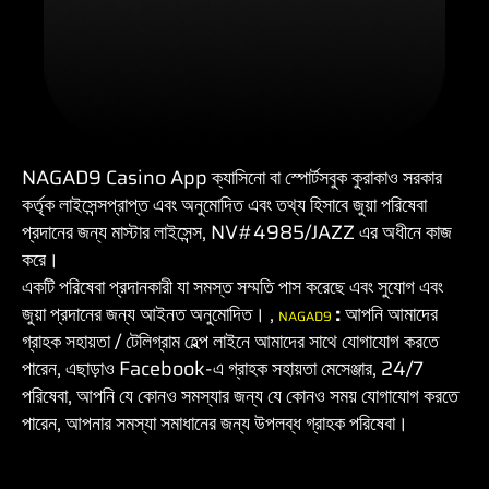
NAGAD9 Casino App ক্যাসিনো বা স্পোর্টসবুক কুরাকাও সরকার
কর্তৃক লাইসেন্সপ্রাপ্ত এবং অনুমোদিত এবং তথ্য হিসাবে জুয়া পরিষেবা
প্রদানের জন্য মাস্টার লাইসেন্স, NV#4985/JAZZ এর অধীনে কাজ
করে।
একটি পরিষেবা প্রদানকারী যা সমস্ত সম্মতি পাস করেছে এবং সুযোগ এবং
জুয়া প্রদানের জন্য আইনত অনুমোদিত। ,
:
আপনি আমাদের
NAGAD9
গ্রাহক সহায়তা / টেলিগ্রাম হেল্প লাইনে আমাদের সাথে যোগাযোগ করতে
পারেন, এছাড়াও Facebook-এ গ্রাহক সহায়তা মেসেঞ্জার, 24/7
পরিষেবা, আপনি যে কোনও সমস্যার জন্য যে কোনও সময় যোগাযোগ করতে
পারেন, আপনার সমস্যা সমাধানের জন্য উপলব্ধ গ্রাহক পরিষেবা।