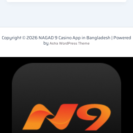
Copyright © 2026 NAGAD 9 Casino App in Bangladesh | Powered
by
Astra WordPress Theme