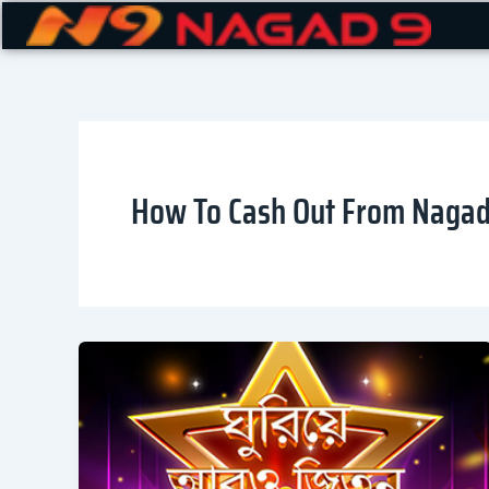
Skip
to
content
How To Cash Out From Naga