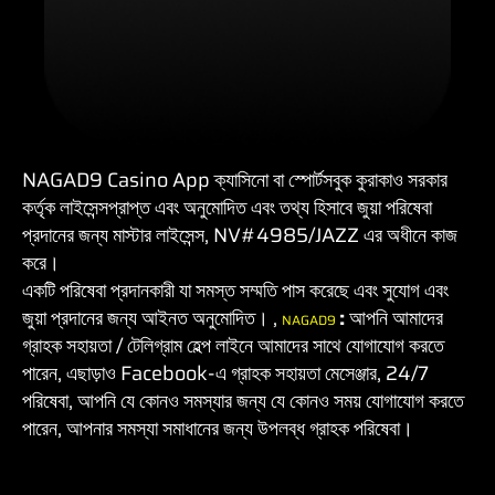
NAGAD9 Casino App ক্যাসিনো বা স্পোর্টসবুক কুরাকাও সরকার
কর্তৃক লাইসেন্সপ্রাপ্ত এবং অনুমোদিত এবং তথ্য হিসাবে জুয়া পরিষেবা
প্রদানের জন্য মাস্টার লাইসেন্স, NV#4985/JAZZ এর অধীনে কাজ
করে।
একটি পরিষেবা প্রদানকারী যা সমস্ত সম্মতি পাস করেছে এবং সুযোগ এবং
জুয়া প্রদানের জন্য আইনত অনুমোদিত। ,
:
আপনি আমাদের
NAGAD9
গ্রাহক সহায়তা / টেলিগ্রাম হেল্প লাইনে আমাদের সাথে যোগাযোগ করতে
পারেন, এছাড়াও Facebook-এ গ্রাহক সহায়তা মেসেঞ্জার, 24/7
পরিষেবা, আপনি যে কোনও সমস্যার জন্য যে কোনও সময় যোগাযোগ করতে
পারেন, আপনার সমস্যা সমাধানের জন্য উপলব্ধ গ্রাহক পরিষেবা।