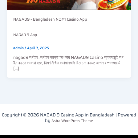
NAGAD9 - Bangladesh NO#1 Casino App
NAGAD 9 App
admin
/
April 7, 2025
nagad9 লগইন : লগইন সমস্যা আপনার NAGAD9 Casino অ্যাকাউন্টে লগ
ইন করতে সমস্যা হলে, নিম্নলিখিত সমাধানগুলি বিবেচনা করুন: আপনার পাসওয়ার্ড
[…]
Copyright © 2026 NAGAD 9 Casino App in Bangladesh | Powered
by
Astra WordPress Theme