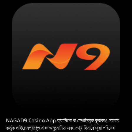
NAGAD9 Casino App ক্যাসিনো বা স্পোর্টসবুক কুরাকাও সরকার
কর্তৃক লাইসেন্সপ্রাপ্ত এবং অনুমোদিত এবং তথ্য হিসাবে জুয়া পরিষেবা