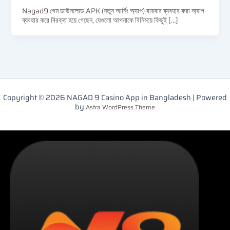
Nagad9 গেম ডাউনলোড APK (নতুন আর্নিং অ্যাপ) বারবার ব্যবহার করা অ্যাপ
ব্যবহার করে বিরক্ত হয়ে গেছেন, যেগুলো আপনাকে বিনিময়ে কিছুই […]
Copyright © 2026 NAGAD 9 Casino App in Bangladesh | Powered
by
Astra WordPress Theme