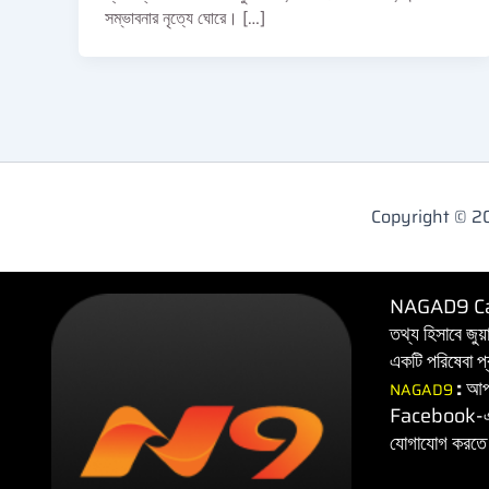
সম্ভাবনার নৃত্যে ঘোরে। […]
Copyright © 2
NAGAD9 Casino
তথ্য হিসাবে জ
একটি পরিষেবা প
:
আপন
NAGAD9
Facebook-এ গ্
যোগাযোগ করতে প