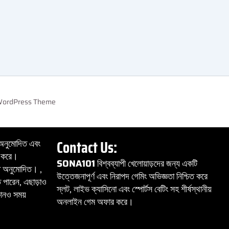
WordPress Theme
Contact Us:
 অনুমোদিত এবং
জ করে।
SONA101
বিশ্বব্যাপী খেলোয়াড়দের জন্য একটি
নত অনুমোদিত। ,
উত্তেজনাপূর্ণ এবং নিরাপদ গেমিং অভিজ্ঞতা নিশ্চিত করে
 পারেন, এছাড়াও
স্লট, লাইভ ক্যাসিনো এবং স্পোর্টস বেটিং সহ শীর্ষস্থানীয়
োনও সময়
অনলাইন গেম অফার করে।