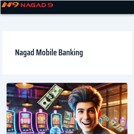
Skip
to
content
Nagad Mobile Banking