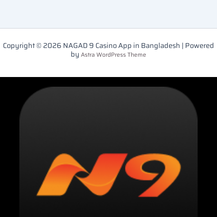
Copyright © 2026 NAGAD 9 Casino App in Bangladesh | Powered
by
Astra WordPress Theme