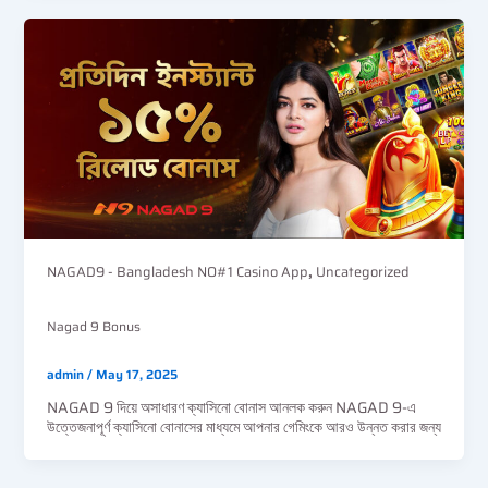
,
NAGAD9 - Bangladesh NO#1 Casino App
Uncategorized
Nagad 9 Bonus
admin
/
May 17, 2025
NAGAD 9 দিয়ে অসাধারণ ক্যাসিনো বোনাস আনলক করুন NAGAD 9-এ
উত্তেজনাপূর্ণ ক্যাসিনো বোনাসের মাধ্যমে আপনার গেমিংকে আরও উন্নত করার জন্য