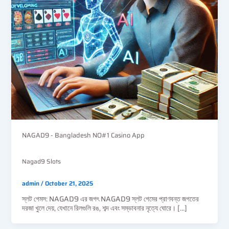
NAGAD9 - Bangladesh NO#1 Casino App
Nagad9 Slots
admin
/
October 21, 2025
স্লট গেমস: NAGAD9 এর জগৎ NAGAD9 স্লট গেমের প্রাণবন্ত জগতের
দরজা খুলে দেয়, যেখানে রিলগুলি রঙ, শব্দ এবং সম্ভাবনার নৃত্যে ঘোরে। […]