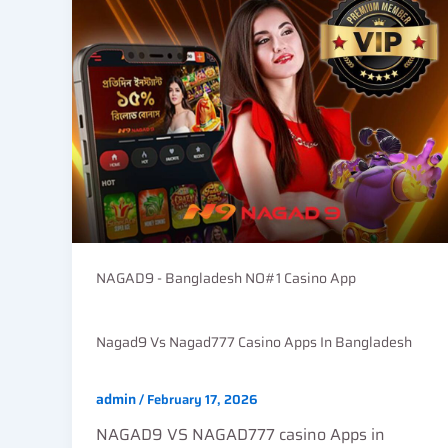
NAGAD9 - Bangladesh NO#1 Casino App
Nagad9 Vs Nagad777 Casino Apps In Bangladesh
admin
/
February 17, 2026
NAGAD9 VS NAGAD777 casino Apps in