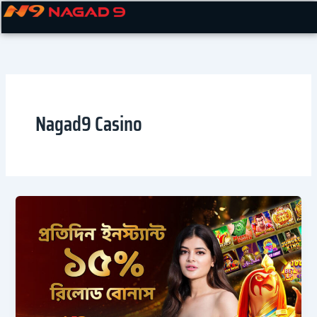
Skip
to
content
Nagad9 Casino