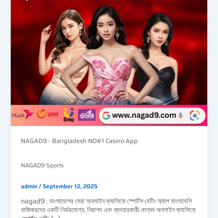
NAGAD9 - Bangladesh NO#1 Casino App
NAGAD9 Sports
admin
/
September 12, 2025
nagad9 : বাংলাদেশের সেরা অনলাইন ক্যাসিনো স্পোর্টস বেটিং অ্যাপ বাংলাদেশি
বাজিকরদের একটি নির্ভরযোগ্য, নিরাপদ এবং ব্যবহারকারী-বান্ধব অনলাইন ক্যাসিনো