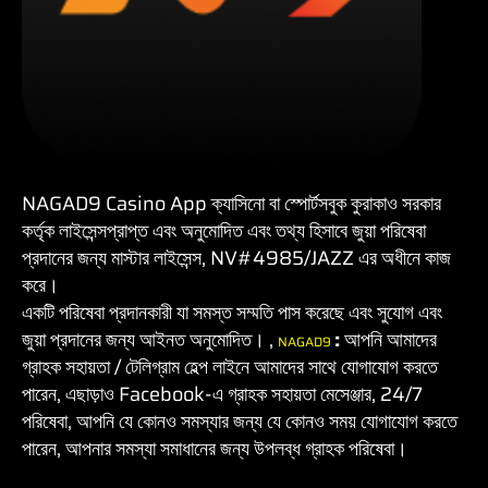
NAGAD9 Casino App ক্যাসিনো বা স্পোর্টসবুক কুরাকাও সরকার
কর্তৃক লাইসেন্সপ্রাপ্ত এবং অনুমোদিত এবং তথ্য হিসাবে জুয়া পরিষেবা
প্রদানের জন্য মাস্টার লাইসেন্স, NV#4985/JAZZ এর অধীনে কাজ
করে।
একটি পরিষেবা প্রদানকারী যা সমস্ত সম্মতি পাস করেছে এবং সুযোগ এবং
জুয়া প্রদানের জন্য আইনত অনুমোদিত। ,
:
আপনি আমাদের
NAGAD9
গ্রাহক সহায়তা / টেলিগ্রাম হেল্প লাইনে আমাদের সাথে যোগাযোগ করতে
পারেন, এছাড়াও Facebook-এ গ্রাহক সহায়তা মেসেঞ্জার, 24/7
পরিষেবা, আপনি যে কোনও সমস্যার জন্য যে কোনও সময় যোগাযোগ করতে
পারেন, আপনার সমস্যা সমাধানের জন্য উপলব্ধ গ্রাহক পরিষেবা।