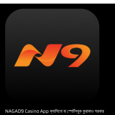
NAGAD9 Casino App ক্যাসিনো বা স্পোর্টসবুক কুরাকাও সরকার