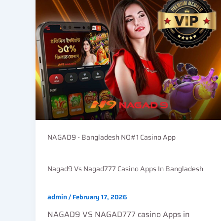
NAGAD9 - Bangladesh NO#1 Casino App
Nagad9 Vs Nagad777 Casino Apps In Bangladesh
admin
/
February 17, 2026
NAGAD9 VS NAGAD777 casino Apps in