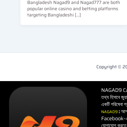
Bangladesh Nagad9 and Nagad777 are both
popular online casino and betting platforms
targeting Bangladeshi […]
Copyright © 2
NAGAD9 Casino
তথ্য হিসাবে জ
একটি পরিষেবা প
:
আপন
NAGAD9
Facebook-এ গ্
যোগাযোগ করতে প