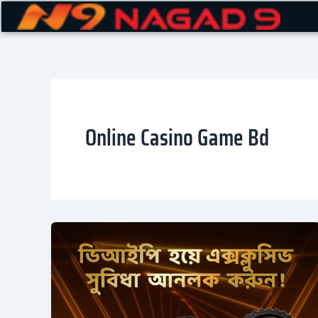
Skip
to
content
Online Casino Game Bd