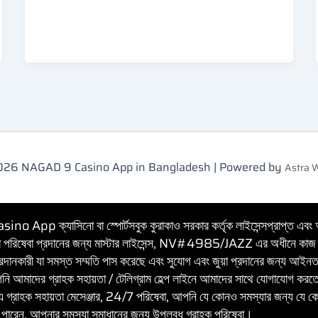
026 NAGAD 9 Casino App in Bangladesh | Powered by
Astra 
 App ক্যাসিনো বা স্পোর্টসবুক কুরাকাও সরকার কর্তৃক লাইসেন্সপ্রাপ্ত এবং
ুয়া পরিষেবা প্রদানের জন্য মাস্টার লাইসেন্স, NV#4985/JAZZ এর অধীনে কা
্রদানকারী যা সমস্ত সম্মতি পাস করেছে এবং সুযোগ এবং জুয়া প্রদানের জন্য আই
ি আমাদের গ্রাহক সহায়তা / টেলিগ্রাম হেল্প লাইনে আমাদের সাথে যোগাযোগ করতে
রাহক সহায়তা মেসেঞ্জার, 24/7 পরিষেবা, আপনি যে কোনও সমস্যার জন্য যে ক
ারেন, আপনার সমস্যা সমাধানের জন্য উপলব্ধ গ্রাহক পরিষেবা।