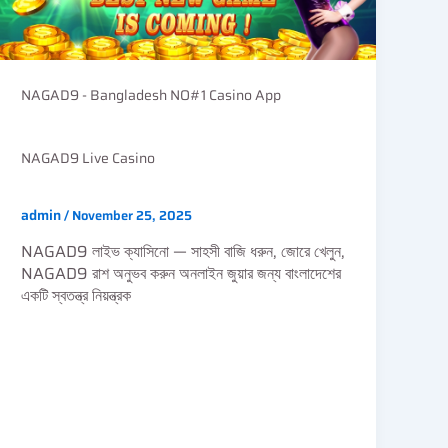
NAGAD9 - Bangladesh NO#1 Casino App
NAGAD9 Live Casino
admin
/
November 25, 2025
NAGAD9 লাইভ ক্যাসিনো — সাহসী বাজি ধরুন, জোরে খেলুন,
NAGAD9 রাশ অনুভব করুন অনলাইন জুয়ার জন্য বাংলাদেশের
একটি স্বতন্ত্র নিয়ন্ত্রক