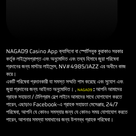
NAGAD9 Casino App ক্যাসিনো বা স্পোর্টসবুক কুরাকাও সরকার
কর্তৃক লাইসেন্সপ্রাপ্ত এবং অনুমোদিত এবং তথ্য হিসাবে জুয়া পরিষেবা
প্রদানের জন্য মাস্টার লাইসেন্স, NV#4985/JAZZ এর অধীনে কাজ
করে।
একটি পরিষেবা প্রদানকারী যা সমস্ত সম্মতি পাস করেছে এবং সুযোগ এবং
জুয়া প্রদানের জন্য আইনত অনুমোদিত। ,
:
আপনি আমাদের
NAGAD9
গ্রাহক সহায়তা / টেলিগ্রাম হেল্প লাইনে আমাদের সাথে যোগাযোগ করতে
পারেন, এছাড়াও Facebook-এ গ্রাহক সহায়তা মেসেঞ্জার, 24/7
পরিষেবা, আপনি যে কোনও সমস্যার জন্য যে কোনও সময় যোগাযোগ করতে
পারেন, আপনার সমস্যা সমাধানের জন্য উপলব্ধ গ্রাহক পরিষেবা।