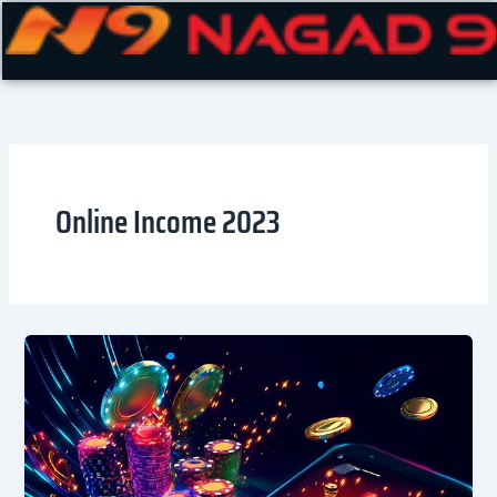
Skip
to
content
Online Income 2023