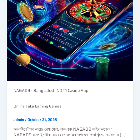
NAGAD9 - Bangladesh NO#1 Casino App
Online Taka Earning Games
admin
/
October 21, 2025
অনলাইনে টাকা আয়ের গেম: খেলা, লাভ এবং NAGAD9 ভাইব অন্বেষণ
NAGAD9 অনলাইন টাকা আয়ের গেমের এক জগতের দরজা খুলে দেয় যেখানে […]