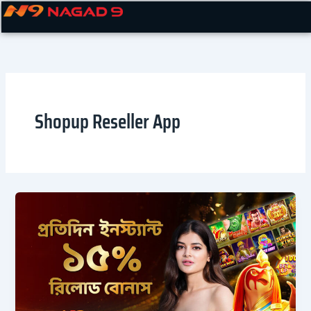
Skip
to
content
Shopup Reseller App