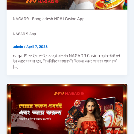
NAGAD9 - Bangladesh NO#1 Casino App
NAGAD 9 App
admin
/
April 7, 2025
nagad9 লগইন : লগইন সমস্যা আপনার NAGAD9 Casino অ্যাকাউন্টে লগ
ইন করতে সমস্যা হলে, নিম্নলিখিত সমাধানগুলি বিবেচনা করুন: আপনার পাসওয়ার্ড
[…]