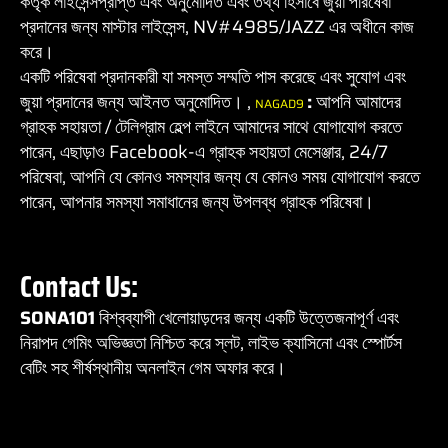
কর্তৃক লাইসেন্সপ্রাপ্ত এবং অনুমোদিত এবং তথ্য হিসাবে জুয়া পরিষেবা
প্রদানের জন্য মাস্টার লাইসেন্স, NV#4985/JAZZ এর অধীনে কাজ
করে।
একটি পরিষেবা প্রদানকারী যা সমস্ত সম্মতি পাস করেছে এবং সুযোগ এবং
জুয়া প্রদানের জন্য আইনত অনুমোদিত। ,
:
আপনি আমাদের
NAGAD9
গ্রাহক সহায়তা / টেলিগ্রাম হেল্প লাইনে আমাদের সাথে যোগাযোগ করতে
পারেন, এছাড়াও Facebook-এ গ্রাহক সহায়তা মেসেঞ্জার, 24/7
পরিষেবা, আপনি যে কোনও সমস্যার জন্য যে কোনও সময় যোগাযোগ করতে
পারেন, আপনার সমস্যা সমাধানের জন্য উপলব্ধ গ্রাহক পরিষেবা।
Contact Us:
SONA101
বিশ্বব্যাপী খেলোয়াড়দের জন্য একটি উত্তেজনাপূর্ণ এবং
নিরাপদ গেমিং অভিজ্ঞতা নিশ্চিত করে স্লট, লাইভ ক্যাসিনো এবং স্পোর্টস
বেটিং সহ শীর্ষস্থানীয় অনলাইন গেম অফার করে।