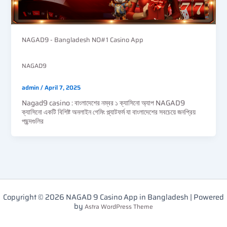
NAGAD9 - Bangladesh NO#1 Casino App
NAGAD9
admin
/
April 7, 2025
Nagad9 casino : বাংলাদেশের নম্বর ১ ক্যাসিনো অ্যাপ NAGAD9
ক্যাসিনো একটি বিশিষ্ট অনলাইন গেমিং প্ল্যাটফর্ম যা বাংলাদেশের সবচেয়ে জনপ্রিয়
পছন্দগুলির
Copyright © 2026 NAGAD 9 Casino App in Bangladesh | Powered
by
Astra WordPress Theme