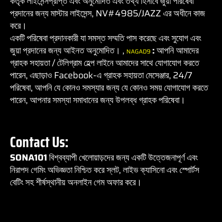
কর্তৃক লাইসেন্সপ্রাপ্ত এবং অনুমোদিত এবং তথ্য হিসাবে জুয়া পরিষেবা
প্রদানের জন্য মাস্টার লাইসেন্স, NV#4985/JAZZ এর অধীনে কাজ
করে।
একটি পরিষেবা প্রদানকারী যা সমস্ত সম্মতি পাস করেছে এবং সুযোগ এবং
জুয়া প্রদানের জন্য আইনত অনুমোদিত। ,
:
আপনি আমাদের
NAGAD9
গ্রাহক সহায়তা / টেলিগ্রাম হেল্প লাইনে আমাদের সাথে যোগাযোগ করতে
পারেন, এছাড়াও Facebook-এ গ্রাহক সহায়তা মেসেঞ্জার, 24/7
পরিষেবা, আপনি যে কোনও সমস্যার জন্য যে কোনও সময় যোগাযোগ করতে
পারেন, আপনার সমস্যা সমাধানের জন্য উপলব্ধ গ্রাহক পরিষেবা।
Contact Us:
SONA101
বিশ্বব্যাপী খেলোয়াড়দের জন্য একটি উত্তেজনাপূর্ণ এবং
নিরাপদ গেমিং অভিজ্ঞতা নিশ্চিত করে স্লট, লাইভ ক্যাসিনো এবং স্পোর্টস
বেটিং সহ শীর্ষস্থানীয় অনলাইন গেম অফার করে।