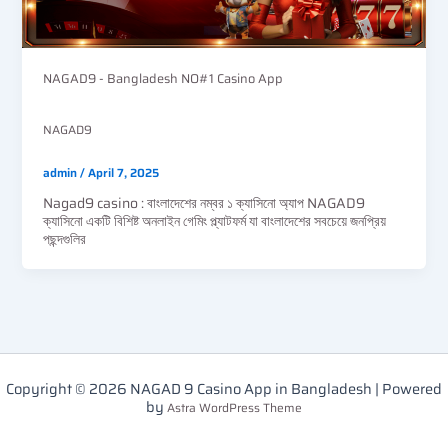
NAGAD9 - Bangladesh NO#1 Casino App
NAGAD9
admin
/
April 7, 2025
Nagad9 casino : বাংলাদেশের নম্বর ১ ক্যাসিনো অ্যাপ NAGAD9
ক্যাসিনো একটি বিশিষ্ট অনলাইন গেমিং প্ল্যাটফর্ম যা বাংলাদেশের সবচেয়ে জনপ্রিয়
পছন্দগুলির
Copyright © 2026 NAGAD 9 Casino App in Bangladesh | Powered
by
Astra WordPress Theme