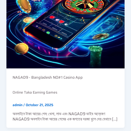
NAGAD9 - Bangladesh NO#1 Casino App
Online Taka Earning Games
admin
/
October 21, 2025
অনলাইনে টাকা আয়ের গেম: খেলা, লাভ এবং NAGAD9 ভাইব অন্বেষণ
NAGAD9 অনলাইন টাকা আয়ের গেমের এক জগতের দরজা খুলে দেয় যেখানে […]