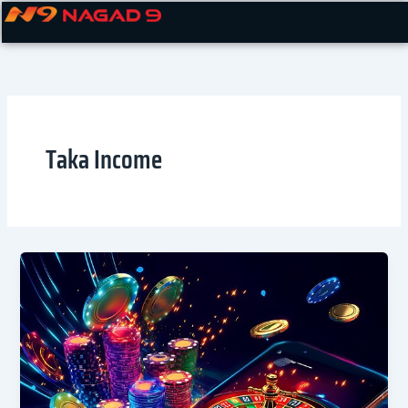
Skip
to
content
Taka Income