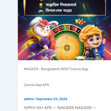
NAGAD9 - Bangladesh NO#1 Casino App
Casino App APK
admin
/
September 23, 2025
ক্যাসিনো অ্যাপ APK — NAGAD9 NAGAD9 —