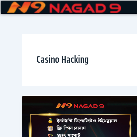
Skip
to
content
Casino Hacking