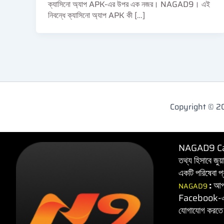
ক্যাসিনো অ্যাপ APK-এর উপর এক নজর। NAGAD9। এই
নিবন্ধে ক্যাসিনো অ্যাপ APK কী […]
Copyright © 2
NAGAD9 Casino
তথ্য হিসাবে জ
একটি পরিষেবা প
:
আপন
NAGAD9
Facebook-এ গ্
যোগাযোগ করতে প