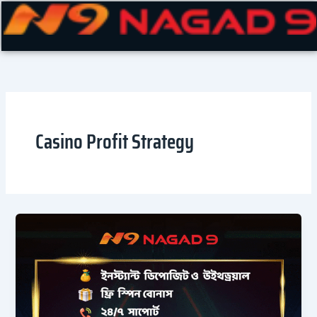
Skip
to
content
Casino Profit Strategy