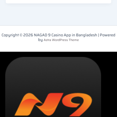
Copyright © 2026 NAGAD 9 Casino App in Bangladesh | Powered
by
Astra WordPress Theme