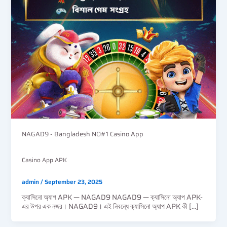
NAGAD9 - Bangladesh NO#1 Casino App
Casino App APK
admin
/
September 23, 2025
ক্যাসিনো অ্যাপ APK — NAGAD9 NAGAD9 — ক্যাসিনো অ্যাপ APK-
এর উপর এক নজর। NAGAD9। এই নিবন্ধে ক্যাসিনো অ্যাপ APK কী […]