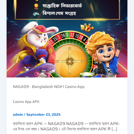
NAGAD9 - Bangladesh NO#1 Casino App
Casino App APK
admin
/
September 23, 2025
ক্যাসিনো অ্যাপ APK — NAGAD9 NAGAD9 — ক্যাসিনো অ্যাপ APK-
এর উপর এক নজর। NAGAD9। এই নিবন্ধে ক্যাসিনো অ্যাপ APK কী […]