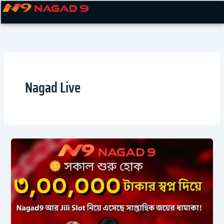
Skip
to
content
Nagad Live