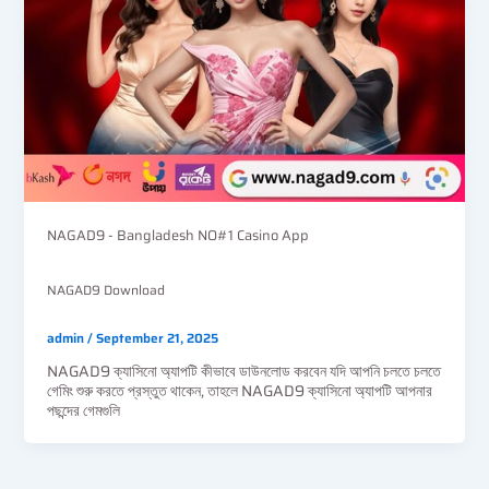
NAGAD9 - Bangladesh NO#1 Casino App
NAGAD9 Download
admin
/
September 21, 2025
NAGAD9 ক্যাসিনো অ্যাপটি কীভাবে ডাউনলোড করবেন যদি আপনি চলতে চলতে
গেমিং শুরু করতে প্রস্তুত থাকেন, তাহলে NAGAD9 ক্যাসিনো অ্যাপটি আপনার
পছন্দের গেমগুলি